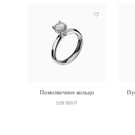
Помолвочное кольцо
Пу
528 000
Р