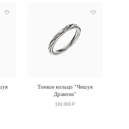
шуя
Тонкое кольцо "Чешуя
Дракона"
183 000
Р