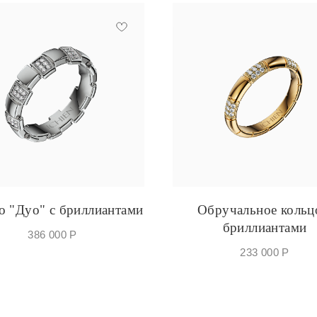
о "Дуо" с бриллиантами
Обручальное кольц
бриллиантами
386 000
Р
233 000
Р