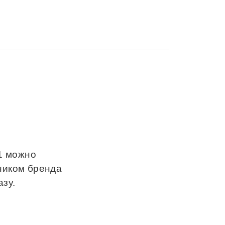
 1 можно
ником бренда
зу.