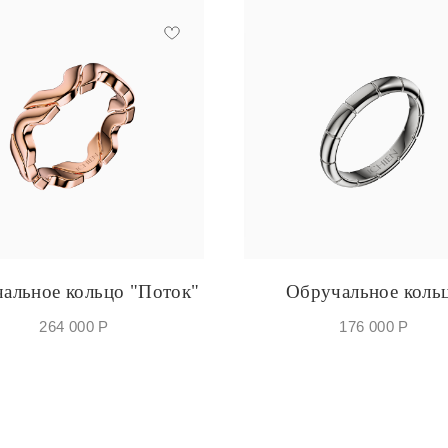
альное кольцо "Поток"
Обручальное коль
264 000
Р
176 000
Р