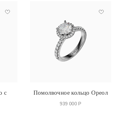
о с
Помолвочное кольцо Ореол
939 000
Р