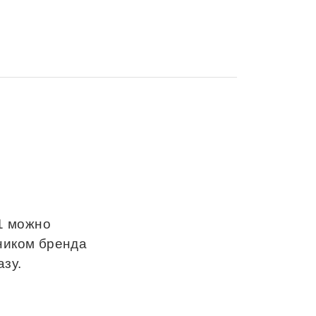
 1 можно
ником бренда
зу.