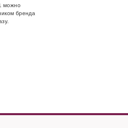
 1 можно
ником бренда
зу.