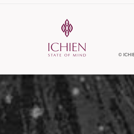
© ICHI