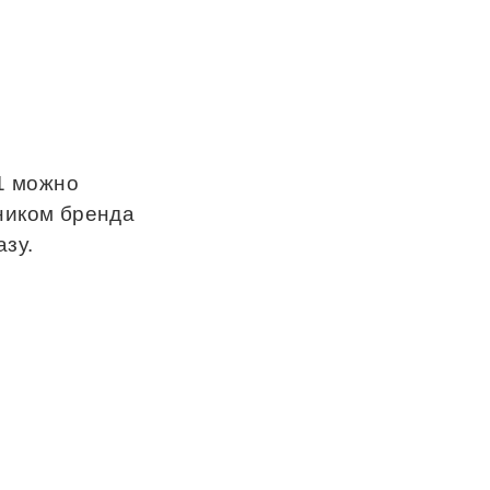
 1 можно
ником бренда
зу.