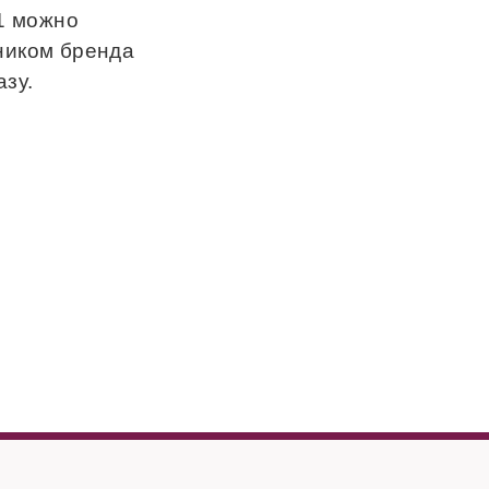
 1 можно
ником бренда
зу.