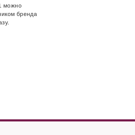
 1 можно
ником бренда
зу.